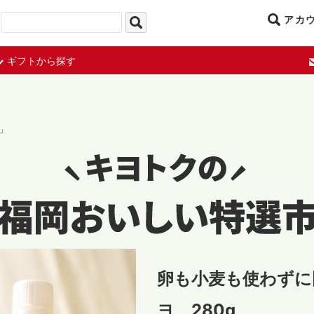
アカ
ギフトから探す
」
卵も小麦も使わずに
ヨ 280g