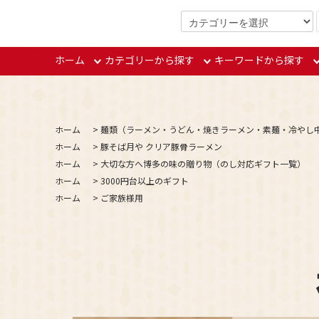
3000円（税込）以上で送料無料
ホーム
カテゴリーから探す
キーワードから探す
ホーム
>
麺類（ラーメン・うどん・焼きラーメン・素麺・冷やし
ホーム
>
豚そば月や クリア豚骨ラーメン
ホーム
>
大切な方へ博多の味の贈り物（のし対応ギフト一覧）
ホーム
>
3000円台以上のギフト
ホーム
>
ご家族様用