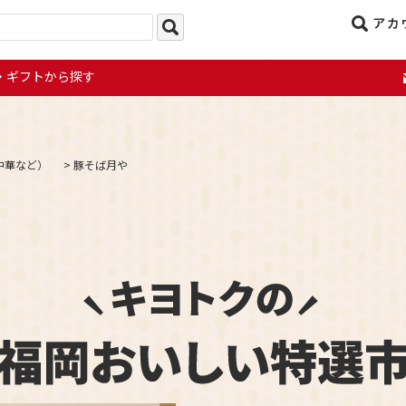
アカ
ギフトから探す
中華など）
>
豚そば月や