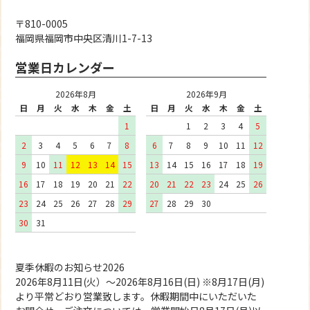
〒810-0005
福岡県福岡市中央区清川1-7-13
営業日カレンダー
2026年8月
2026年9月
日
月
火
水
木
金
土
日
月
火
水
木
金
土
1
1
2
3
4
5
2
3
4
5
6
7
8
6
7
8
9
10
11
12
9
10
11
12
13
14
15
13
14
15
16
17
18
19
16
17
18
19
20
21
22
20
21
22
23
24
25
26
23
24
25
26
27
28
29
27
28
29
30
30
31
夏季休暇のお知らせ2026
2026年8月11日(火）～2026年8月16日(日) ※8月17日(月)
より平常どおり営業致します。休暇期間中にいただいた