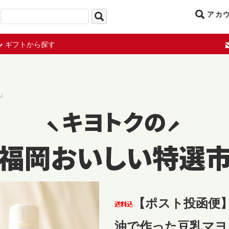
アカ
ギフトから探す
」
【ポスト投函便
油で作った豆乳マヨ 