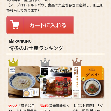
（スープはレトルトパウチ食品で気密性容器に密封し、加圧加
熱殺菌しております）
RANKING
博多のお土産ランキング
1
2
3
「豚そば月
旨辛調味料ソ
【ポスト投函】「ダ
や」 クリア豚骨ラ
ースコ
メヤ」監修 職人仕