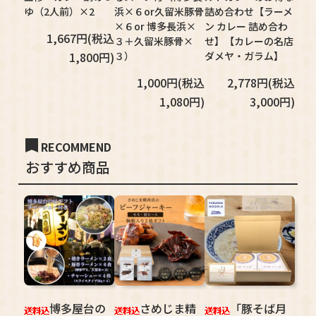
ゆ（2人前）×2
浜×６or久留米豚骨
詰め合わせ【ラーメ
×６or 博多長浜×
ン カレー 詰め合わ
1,667円(税込
３＋久留米豚骨×
せ】【カレーの名店
1,800円)
３）
ダメヤ・ガラム】
1,000円(税込
2,778円(税込
1,080円)
3,000円)
RECOMMEND
おすすめ商品
博多屋台の
さめじま精
「豚そば月