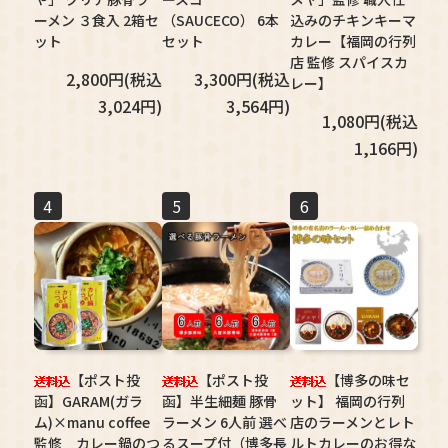
ーメン ３食入 2箱セ
（SAUCECO） 6本
込みのチキンキーマ
ット
セット
カレー【福岡の行列
店 監修 スパイスカ
2,800円(税込
3,300円(税込
レー】
3,024円)
3,564円)
1,080円(税込
1,166円)
4
5
6
【ポスト投
【ポスト投
【博多の味セ
函】GARAM(ガラ
函】半生細麺 豚骨
ット】 福岡の行列
ム)×manu coffee
ラーメン 6人前 選べ
店のラーメンとレト
監修 カレー鍋のつ
るスープ付（博多長
ルトカレーのお得な