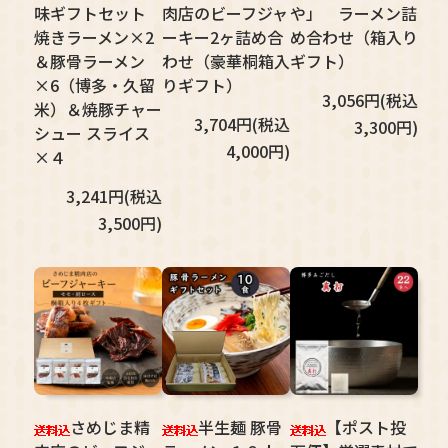
味ギフトセット
肉店のビーフジャ
や」 ラーメン詰
焼きラーメン×2
ーキー2ヶ詰め合
め合わせ（箱入り
＆豚骨ラーメン
わせ（豪華桐箱入
ギフト）
×6（博多・久留
りギフト）
3,056円(税込
米）＆焼豚チャー
3,704円(税込
3,300円)
シュー スライス
4,000円)
×４
3,241円(税込
3,500円)
さめじま精
半生麺 豚骨
【ポスト投