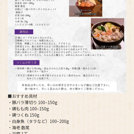
■おすすめ具材
・豚バラ薄切り 100–150g
・鶏もも肉 100–150g
・鶏つくね 150g
・白身魚（タラなど）100–200g
・海老 数尾
・豆腐 1丁