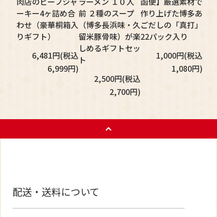
肉店のビーフジャ
ラーメン １０人
函便】厳選素材で
ーキー4ヶ詰め合
前 ２種のスープ
作り上げた博多あ
わせ（豪華桐箱入
（博多長浜味・久
ごだしの「真打」
りギフト）
留米豚骨味）が楽
22パック入り
しめるギフトセッ
6,481円(税込
1,000円(税込
ト
6,999円)
1,080円)
2,500円(税込
2,700円)
配送・送料について