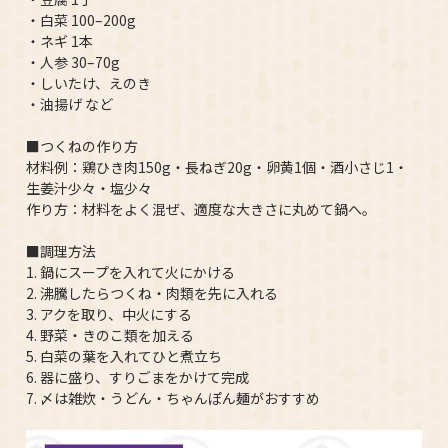
・白菜 100–200g
・ネギ 1本
・人参 30–70g
・しいたけ、えのき
・油揚げ など
■つくねの作り方
材料例：鶏ひき肉150g・長ねぎ20g・卵黄1個・酒小さじ1・
生姜汁少々・塩少々
作り方：材料をよく混ぜ、適度な大きさに丸めて鍋へ。
■調理方法
1. 鍋にスープを入れて火にかける
2. 沸騰したらつくね・肉類を先に入れる
3. アクを取り、中火にする
4. 野菜・きのこ類を加える
5. 白菜の葉を入れてひと煮立ち
6. 器に盛り、すりごまをかけて完成
7. 〆は雑炊・うどん・ちゃんぽん麺がおすすめ