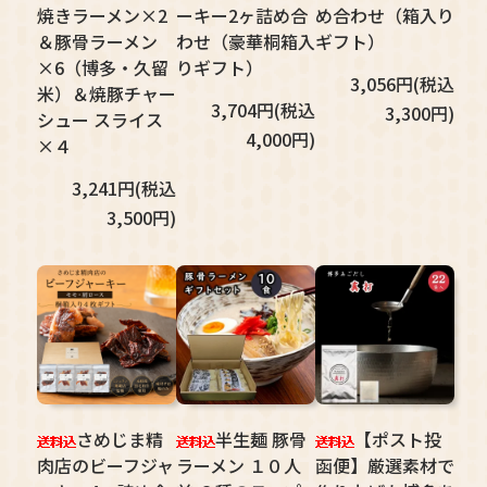
焼きラーメン×2
ーキー2ヶ詰め合
め合わせ（箱入り
＆豚骨ラーメン
わせ（豪華桐箱入
ギフト）
×6（博多・久留
りギフト）
3,056円(税込
米）＆焼豚チャー
3,704円(税込
3,300円)
シュー スライス
4,000円)
×４
3,241円(税込
3,500円)
さめじま精
半生麺 豚骨
【ポスト投
肉店のビーフジャ
ラーメン １０人
函便】厳選素材で