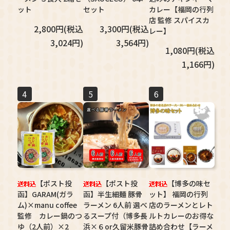
ット
セット
カレー【福岡の行列
店 監修 スパイスカ
2,800円(税込
3,300円(税込
レー】
3,024円)
3,564円)
1,080円(税込
1,166円)
4
5
6
【ポスト投
【ポスト投
【博多の味セ
函】GARAM(ガラ
函】半生細麺 豚骨
ット】 福岡の行列
ム)×manu coffee
ラーメン 6人前 選べ
店のラーメンとレト
監修 カレー鍋のつ
るスープ付（博多長
ルトカレーのお得な
ゆ（2人前）×2
浜×６or久留米豚骨
詰め合わせ【ラーメ