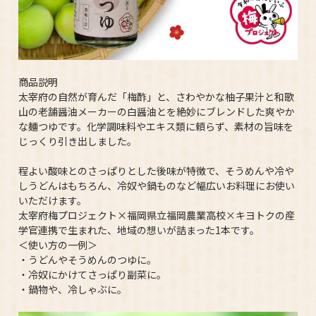
商品説明
太宰府の自然が育んだ「梅酢」と、さわやかな柚子果汁と和歌
山の老舗醤油メーカーの白醤油とを絶妙にブレンドした爽やか
な麺つゆです。化学調味料やエキス類に頼らず、素材の旨味を
じっくり引き出しました。
程よい酸味とのさっぱりとした後味が特徴で、そうめんや冷や
しうどんはもちろん、冷奴や鍋ものなど幅広いお料理にお使い
いただけます。
太宰府梅プロジェクト×福岡県立福岡農業高校×キヨトクの産
学官連携で生まれた、地域の想いが詰まった1本です。
＜使い方の一例＞
・うどんやそうめんのつゆに。
・冷奴にかけてさっぱり副菜に。
・鍋物や、冷しゃぶに。