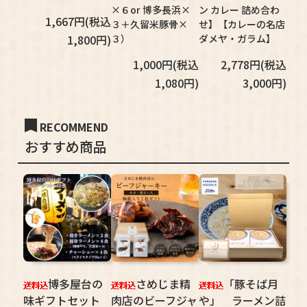
×６or 博多長浜×
ン カレー 詰め合わ
1,667円(税込
３＋久留米豚骨×
せ】【カレーの名店
1,800円)
３）
ダメヤ・ガラム】
1,000円(税込
2,778円(税込
1,080円)
3,000円)
RECOMMEND
おすすめ商品
博多屋台の
さめじま精
「豚そば月
味ギフトセット
肉店のビーフジャ
や」 ラーメン詰