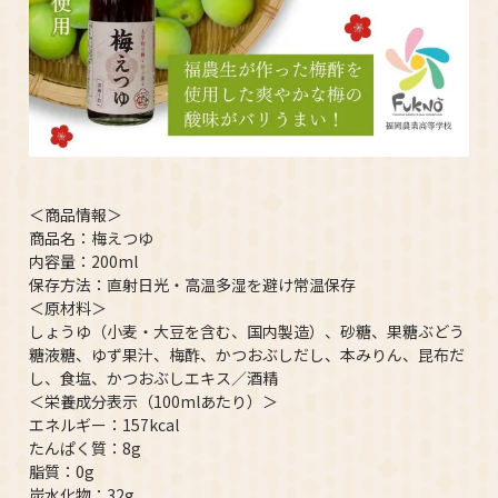
＜商品情報＞
商品名：梅えつゆ
内容量：200ml
保存方法：直射日光・高温多湿を避け常温保存
＜原材料＞
しょうゆ（小麦・大豆を含む、国内製造）、砂糖、果糖ぶどう
糖液糖、ゆず果汁、梅酢、かつおぶしだし、本みりん、昆布だ
し、食塩、かつおぶしエキス／酒精
＜栄養成分表示（100mlあたり）＞
エネルギー：157kcal
たんぱく質：8g
脂質：0g
炭水化物：32g