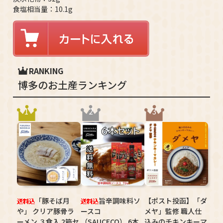
食塩相当量：10.1g
RANKING
博多のお土産ランキング
1
2
3
「豚そば月
旨辛調味料ソ
【ポスト投函】「ダ
や」 クリア豚骨ラ
ースコ
メヤ」監修 職人仕
ーメン ３食入 2箱セ
（SAUCECO） 6本
込みのチキンキーマ