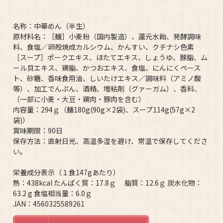
名称：中華めん（半生）
原材料名：［麺］小麦粉（国内製造）、還元水飴、発酵調味
料、食塩／卵殻焼成カルシウム、かんすい、クチナシ色素
［スープ］ポークエキス、ほたてエキス、しょうゆ、豚脂、ム
ール貝エキス、鶏脂、かつおエキス、食塩、にんにくペース
ト、砂糖、香味食用油、しいたけエキス／調味料（アミノ酸
等）、加工でんぷん、酒精、増粘剤（グァーガム）、香料、
（一部に小麦・大豆・鶏肉・豚肉を含む）
内容量：294ｇ（麺180g(90g×2袋)、スープ114g(57g×2
袋)）
賞味期限：90日
保存方法：直射日光、高温多湿を避け、常温で保存してくださ
い。
栄養成分表示（１食147gあたり）
熱：438kcal たんぱく質：17.8ｇ 脂質：12.6ｇ 炭水化物：
63.2 g 食塩相当量：6.0ｇ
JAN：4560325589261