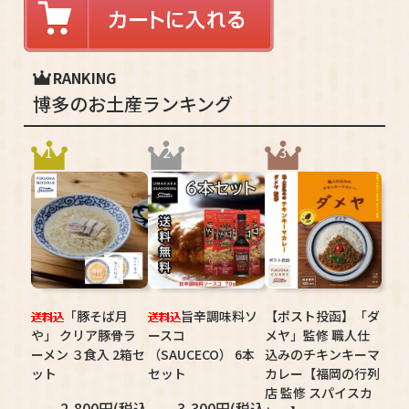
RANKING
博多のお土産ランキング
1
2
3
「豚そば月
旨辛調味料ソ
【ポスト投函】「ダ
や」 クリア豚骨ラ
ースコ
メヤ」監修 職人仕
ーメン ３食入 2箱セ
（SAUCECO） 6本
込みのチキンキーマ
ット
セット
カレー【福岡の行列
店 監修 スパイスカ
2,800円(税込
3,300円(税込