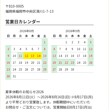
〒810-0005
福岡県福岡市中央区清川1-7-13
営業日カレンダー
2026年8月
2026年9月
日
月
火
水
木
金
土
日
月
火
水
木
金
土
1
1
2
3
4
5
2
3
4
5
6
7
8
6
7
8
9
10
11
12
9
10
11
12
13
14
15
13
14
15
16
17
18
19
16
17
18
19
20
21
22
20
21
22
23
24
25
26
23
24
25
26
27
28
29
27
28
29
30
30
31
夏季休暇のお知らせ2026
2026年8月11日(火）～2026年8月16日(日) ※8月17日(月)
より平常どおり営業致します。休暇期間中にいただいた
お問合せ・ご注文については、営業開始日8月17日(月)以