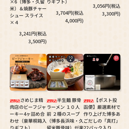
×6（博多・久留
りギフト）
3,056円(税込
米）＆焼豚チャー
3,704円(税込
3,300円)
シュー スライス
4,000円)
×４
3,241円(税込
3,500円)
さめじま精
半生麺 豚骨
【ポスト投
肉店のビーフジャ
ラーメン １０人
函便】厳選素材で
ーキー4ヶ詰め合
前 ２種のスープ
作り上げた博多あ
わせ（豪華桐箱入
（博多長浜味・久
ごだしの「真打」
りギフト）
留米豚骨味）が楽
22パック入り