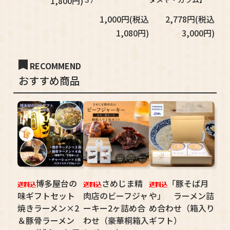
1,800円)
1,000円(税込
2,778円(税込
1,080円)
3,000円)
RECOMMEND
おすすめ商品
博多屋台の
さめじま精
「豚そば月
味ギフトセット
肉店のビーフジャ
や」 ラーメン詰
焼きラーメン×2
ーキー2ヶ詰め合
め合わせ（箱入り
＆豚骨ラーメン
わせ（豪華桐箱入
ギフト）