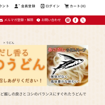
ウント
会員登録
ログイン
カート(
0
)
メルマガ登録・解除
お問い合わせ
>
うどん
のど越しの良さとコシのバランスにすぐれたうどんで