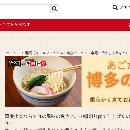
アカ
ギフトから探す
ホーム
>
麺類（ラーメン・うどん・焼きラーメン・素麺・冷やし中華など）
国産小麦ならではの風味の良さと、10番切り歯で仕上げた
す。
ゆっくり茹でて博多うどんの柔らかさをお楽しみください。