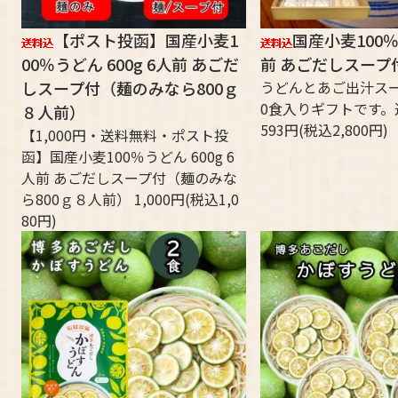
【ポスト投函】国産小麦1
国産小麦100
00％うどん 600g 6人前 あごだ
前 あごだしスープ
しスープ付（麺のみなら800ｇ
うどんとあご出汁ス
0食入りギフトです。送
８人前）
593円(税込2,800円)
【1,000円・送料無料・ポスト投
函】国産小麦100％うどん 600g 6
人前 あごだしスープ付（麺のみな
ら800ｇ８人前） 1,000円(税込1,0
80円)