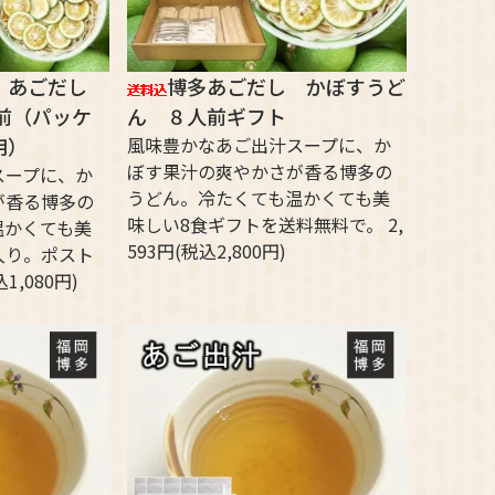
】あごだし
博多あごだし かぼすうど
前（パッケ
ん ８人前ギフト
用）
風味豊かなあご出汁スープに、か
ぼす果汁の爽やかさが香る博多の
スープに、か
うどん。冷たくても温かくても美
が香る博多の
味しい8食ギフトを送料無料で。 2,
温かくても美
593円(税込2,800円)
入り。ポスト
1,080円)