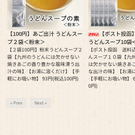
【100円】あご出汁 うどんスー
【ポスト投函】
プ２袋＜粉末＞
うどんスープ10袋
【２袋100円】粉末うどんスープ２
【ポスト投函 送料
袋【九州のうどんには欠かせない
んスープ１０袋【九
焼きあごの香り豊かな風味漂う出
は欠かせない焼きあ
汁の味】【お湯に溶くだけ】【手
な出汁の味】【お湯
軽にお吸い物】 93円(税込100円)
【手軽にお吸い物】 6
0円)
« Prev
Next »