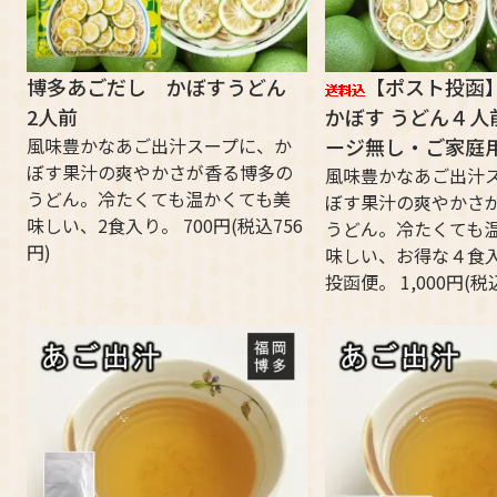
博多あごだし かぼすうどん
【ポスト投函
2人前
かぼす うどん４人
風味豊かなあご出汁スープに、か
ージ無し・ご家庭
ぼす果汁の爽やかさが香る博多の
風味豊かなあご出汁
うどん。冷たくても温かくても美
ぼす果汁の爽やかさ
味しい、2食入り。 700円(税込756
うどん。冷たくても
円)
味しい、お得な４食
投函便。 1,000円(税込