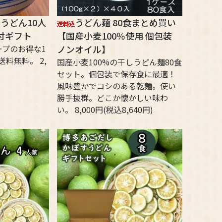
％うどん10人
うどん麺 80食まとめ買い
付ギフト
【国産小麦100％使用 個包装
ープのお得な1
ノンオイル】
料無料。 2,
国産小麦100%の干しうどん麺80食
セット。個包装で保存食に最適！
風味豊かでコシのある乾麺。使い
勝手抜群。どこか懐かしい味わ
い。 8,000円(税込8,640円)