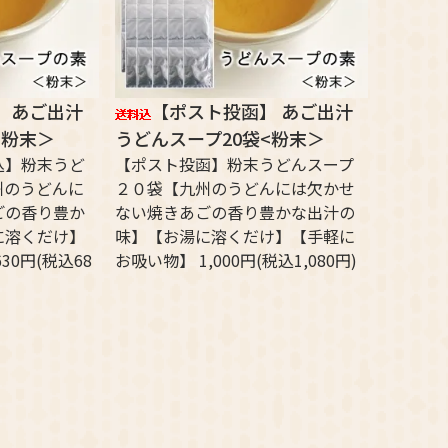
 あご出汁
【ポスト投函】 あご出汁
<粉末＞
うどんスープ20袋<粉末＞
込】粉末うど
【ポスト投函】粉末うどんスープ
州のうどんに
２０袋【九州のうどんには欠かせ
ごの香り豊か
ない焼きあごの香り豊かな出汁の
に溶くだけ】
味】【お湯に溶くだけ】【手軽に
30円(税込68
お吸い物】 1,000円(税込1,080円)