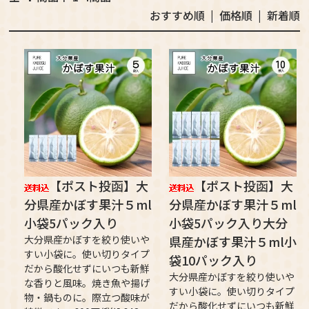
おすすめ順 |
価格順
|
新着順
【ポスト投函】大
【ポスト投函】大
分県産かぼす果汁５ml
分県産かぼす果汁５ml
小袋5パック入り
小袋5パック入り大分
大分県産かぼすを絞り使いや
県産かぼす果汁５ml小
すい小袋に。使い切りタイプ
袋10パック入り
だから酸化せずにいつも新鮮
大分県産かぼすを絞り使いや
な香りと風味。焼き魚や揚げ
すい小袋に。使い切りタイプ
物・鍋ものに。際立つ酸味が
だから酸化せずにいつも新鮮