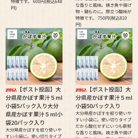
特徴です。 600円(税込648
な香りと風味。焼き魚や揚げ
円)
物・鍋ものに。際立つ酸味が
特徴です。 750円(税込810
円)
【ポスト投函】大
【ポスト投函】大
分県産かぼす果汁５ml
分県産かぼす果汁５ml
小袋5パック入り大分
小袋50パック入り
県産かぼす果汁５ml小
大分県産かぼすを絞り使いや
すい小袋に。使い切りタイプ
袋20パック入り
だから酸化せずにいつも新鮮
大分県産かぼすを絞り使いや
な香りと風味。焼き魚や揚げ
すい小袋に。使い切りタイプ