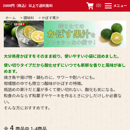
（
0
）
3000円（税込）以上で送料無料
メニュー
ホーム
>
調味料
>
かぼす果汁
大分県産かぼすをそのまま絞り、使いやすい小袋に詰めました。
使い切りタイプだから酸化せずにいつでも新鮮な香りと風味が楽し
めます。
焼き魚や揚げ物・鍋ものに、サワーや酎ハイにも。
柑橘類の中でも際立つ酸味がかぼすの特徴。
瓶詰めの果汁だと量が多くて使い切れない、酸化も気になる。
和食のみならず和菓子やケーキを作るときに少しだけしか必要な
い。
そんな方におすすめです。
4
全
商品中 1-4商品