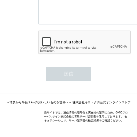
～博多から半径２kmのおいしいものを世界へ～ 株式会社キヨトクの公式オンラインストア
当サイトでは、通信情報の暗号化と実在性の証明のため、GMOグロ
ーバルサイン株式会社のSSLサーバ証明書を使用しております。 セ
キュアシールより、サーバ証明書の検証結果をご確認ください。