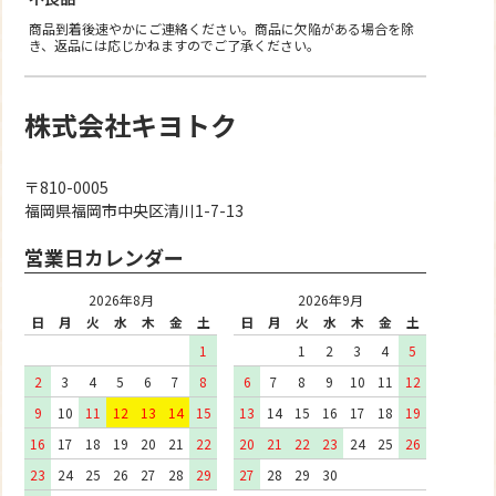
商品到着後速やかにご連絡ください。商品に欠陥がある場合を除
き、返品には応じかねますのでご了承ください。
株式会社キヨトク
〒810-0005
福岡県福岡市中央区清川1-7-13
営業日カレンダー
2026年8月
2026年9月
日
月
火
水
木
金
土
日
月
火
水
木
金
土
1
1
2
3
4
5
2
3
4
5
6
7
8
6
7
8
9
10
11
12
9
10
11
12
13
14
15
13
14
15
16
17
18
19
16
17
18
19
20
21
22
20
21
22
23
24
25
26
23
24
25
26
27
28
29
27
28
29
30