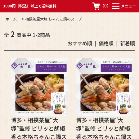
（
0
）
3000円（税込）以上で送料無料
メニュー
ホーム
>
相撲茶屋大塚 ちゃんこ鍋のスープ
2
全
商品中 1-2商品
おすすめ順
| 価格順 |
新着順
博多・相撲茶屋“大
博多・相撲茶屋“大
塚”監修 ピリッと胡椒
塚”監修 ピリッと胡椒
香る本格ちゃんこ鍋ス
香る本格ちゃんこ鍋ス