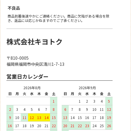
不良品
商品到着後速やかにご連絡ください。商品に欠陥がある場合を除
き、返品には応じかねますのでご了承ください。
株式会社キヨトク
〒810-0005
福岡県福岡市中央区清川1-7-13
営業日カレンダー
2026年8月
2026年9月
日
月
火
水
木
金
土
日
月
火
水
木
金
土
1
1
2
3
4
5
2
3
4
5
6
7
8
6
7
8
9
10
11
12
9
10
11
12
13
14
15
13
14
15
16
17
18
19
16
17
18
19
20
21
22
20
21
22
23
24
25
26