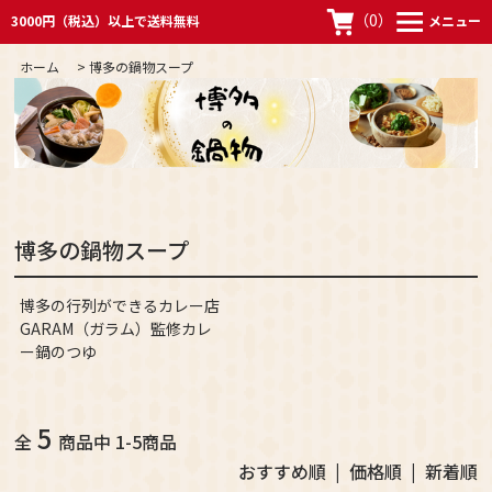
（
0
）
3000円（税込）以上で送料無料
メニュー
ホーム
>
博多の鍋物スープ
博多の鍋物スープ
博多の行列ができるカレー店
GARAM（ガラム）監修カレ
ー鍋のつゆ
5
全
商品中 1-5商品
おすすめ順
|
価格順
| 新着順